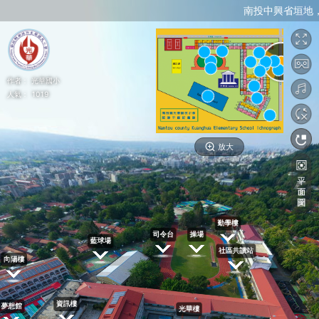
南投中興省垣地
作者：
光華國小
人氣：
1019
放大