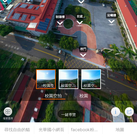
校園空拍前
校園空拍中
校園空拍後
校園空拍
校園
一鍵導覽
場景選擇
簡介
分享
尋找自由的貓
光華國小網頁
facebook粉絲專頁
地圖